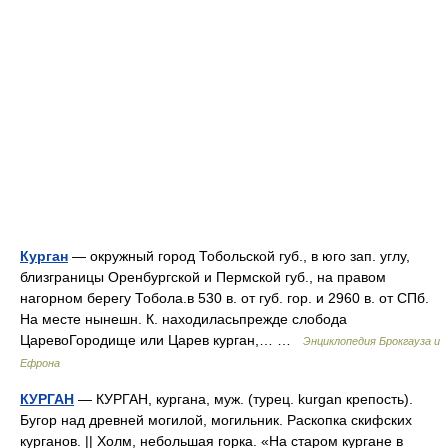
Курган
— окружный город Тобольской губ., в юго зап. углу,
близграницы Оренбургской и Пермской губ., на правом
нагорном берегу Тобола.в 530 в. от губ. гор. и 2960 в. от СПб.
На месте нынешн. К. находиласьпрежде слобода
ЦаревоГородище или Царев курган,… …
Энциклопедия Брокгауза и
Ефрона
КУРГАН
— КУРГАН, кургана, муж. (турец. kurgan крепость).
Бугор над древней могилой, могильник. Раскопка скифских
курганов. || Холм, небольшая горка. «На старом кургане в