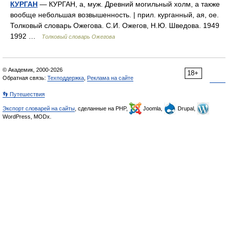
КУРГАН
— КУРГАН, а, муж. Древний могильный холм, а также
вообще небольшая возвышенность. | прил. курганный, ая, ое.
Толковый словарь Ожегова. С.И. Ожегов, Н.Ю. Шведова. 1949
1992 …
Толковый словарь Ожегова
© Академик, 2000-2026
18+
Обратная связь:
Техподдержка
,
Реклама на сайте
👣 Путешествия
Экспорт словарей на сайты
, сделанные на PHP,
Joomla,
Drupal,
WordPress, MODx.