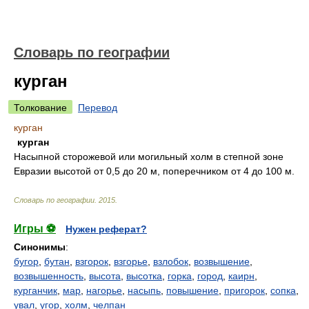
Словарь по географии
курган
Толкование
Перевод
курган
курган
Насыпной сторожевой или могильный холм в степной зоне
Евразии высотой от 0,5 до 20 м, поперечником от 4 до 100 м.
Словарь по географии
.
2015
.
Игры ⚽
Нужен реферат?
Синонимы
:
бугор
,
бутан
,
взгорок
,
взгорье
,
взлобок
,
возвышение
,
возвышенность
,
высота
,
высотка
,
горка
,
город
,
каирн
,
курганчик
,
мар
,
нагорье
,
насыпь
,
повышение
,
пригорок
,
сопка
,
увал
,
угор
,
холм
,
челпан