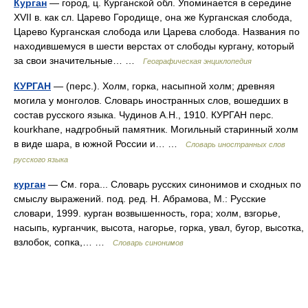
Курган
— город, ц. Курганской обл. Упоминается в середине
XVII в. как сл. Царево Городище, она же Курганская слобода,
Царево Курганская слобода или Царева слобода. Названия по
находившемуся в шести верстах от слободы кургану, который
за свои значительные… …
Географическая энциклопедия
КУРГАН
— (перс.). Холм, горка, насыпной холм; древняя
могила у монголов. Словарь иностранных слов, вошедших в
состав русского языка. Чудинов А.Н., 1910. КУРГАН перс.
kourkhane, надгробный памятник. Могильный старинный холм
в виде шара, в южной России и… …
Словарь иностранных слов
русского языка
курган
— См. гора... Словарь русских синонимов и сходных по
смыслу выражений. под. ред. Н. Абрамова, М.: Русские
словари, 1999. курган возвышенность, гора; холм, взгорье,
насыпь, курганчик, высота, нагорье, горка, увал, бугор, высотка,
взлобок, сопка,… …
Словарь синонимов